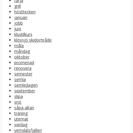
färja
grill
hösttecken
januari
jobb
juni
kluddkurs
klövsjö skidområde
måla
måndag
oktober
promenad
renovera
semester
semla
semledagen
september
slipa
snö
såpa altan
träning
utemat
vardag
vemdalsfjällen