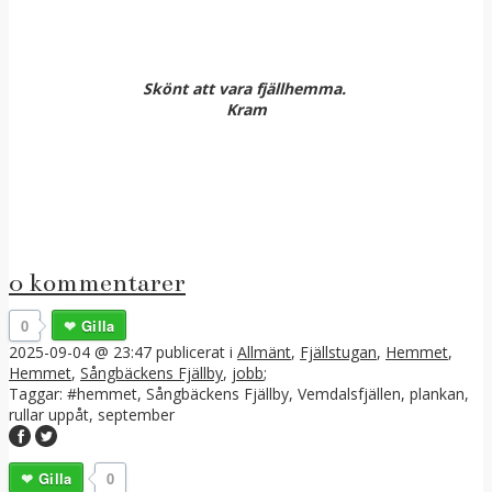
Skönt att vara fjällhemma.
Kram
0 kommentarer
0
Gilla
2025-09-04 @ 23:47
publicerat i
Allmänt
,
Fjällstugan
,
Hemmet
,
Hemmet
,
Sångbäckens Fjällby
,
jobb
;
Taggar:
#hemmet
,
Sångbäckens Fjällby
,
Vemdalsfjällen
,
plankan
,
rullar uppåt
,
september
Gilla
0