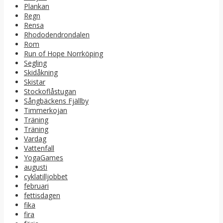
Plankan
Regn
Rensa
Rhododendrondalen
Rom
Run of Hope Norrköping
Segling
Skidåkning
Skistar
Stockoflåstugan
Sångbäckens Fjällby
Timmerkojan
Träning
Träning
Vardag
Vattenfall
YogaGames
augusti
cyklatilljobbet
februari
fettisdagen
fika
fira