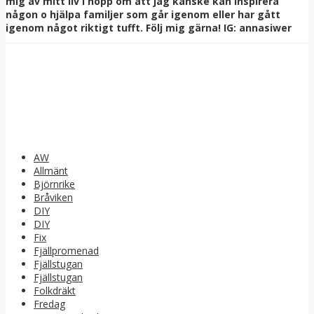
mig av mitt liv i hopp om att jag kanske kan inspirera
någon o hjälpa familjer som går igenom eller har gått
igenom något riktigt tufft. Följ mig gärna! IG: annasiwer
AW
Allmänt
Björnrike
Bråviken
DIY
DIY
Fix
Fjällpromenad
Fjällstugan
Fjällstugan
Folkdräkt
Fredag