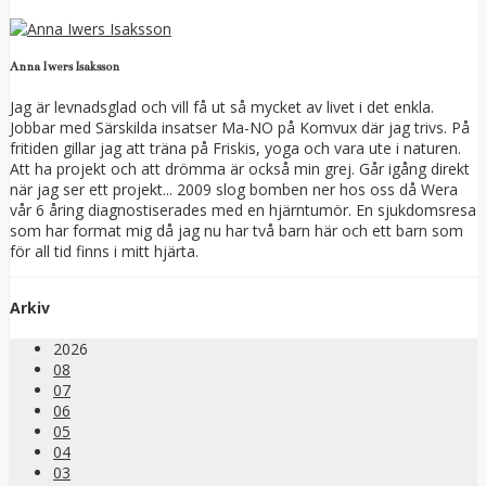
Anna Iwers Isaksson
Jag är levnadsglad och vill få ut så mycket av livet i det enkla.
Jobbar med Särskilda insatser Ma-NO på Komvux där jag trivs. På
fritiden gillar jag att träna på Friskis, yoga och vara ute i naturen.
Att ha projekt och att drömma är också min grej. Går igång direkt
när jag ser ett projekt... 2009 slog bomben ner hos oss då Wera
vår 6 åring diagnostiserades med en hjärntumör. En sjukdomsresa
som har format mig då jag nu har två barn här och ett barn som
för all tid finns i mitt hjärta.
Arkiv
2026
08
07
06
05
04
03