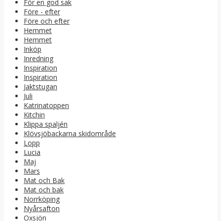
För en god sak
Före - efter
Före och efter
Hemmet
Hemmet
Inköp
Inredning
Inspiration
Inspiration
Jaktstugan
Juli
Katrinatoppen
Kitchin
Klippa spaljén
Klövsjöbackarna skidområde
Lopp
Lucia
Maj
Mars
Mat och Bak
Mat och bak
Norrköping
Nyårsafton
Oxsjön