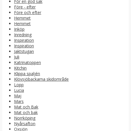
För en god sak
Före - efter
Före och efter
Hemmet
Hemmet
Inköp
Inredning
Inspiration
Inspiration
Jaktstugan
Juli
Katrinatoppen
Kitchin
Klippa spaljén
Klövsjöbackarna skidområde
Lopp
Lucia
Maj
Mars
Mat och Bak
Mat och bak
Norrköping
Nyårsafton
Oxsjön