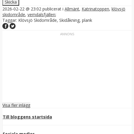
2026-02-22 @ 23:02
publicerat i
Allmänt
,
Katrinatoppen
,
klövsjö
skidområde
,
vemdalsfjällen
;
Taggar:
Klövsjö Skidområde
,
Skidåkning
,
plank
Visa fler inlägg
Till bloggens startsida
Sociala medier