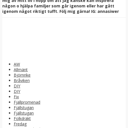
mig av mitt liv i hopp om att jag kanske kan inspirera
någon o hjälpa familjer som går igenom eller har gått
igenom något riktigt tufft. Följ mig gärna! IG: annasiwer
AW
Allmänt
Björnrike
Bråviken
DIY
DIY
Fix
Fjällpromenad
Fjällstugan
Fjällstugan
Folkdräkt
Fredag