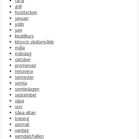
färja
grill
hösttecken
januari
jobb
juni
kluddkurs
klövsjö skidområde
måla
måndag
oktober
promenad
renovera
semester
semla
semledagen
september
slipa
snö
såpa altan
träning
utemat
vardag
vemdalsfjällen