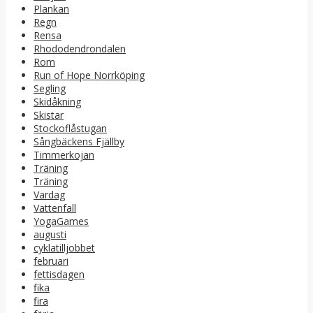
Plankan
Regn
Rensa
Rhododendrondalen
Rom
Run of Hope Norrköping
Segling
Skidåkning
Skistar
Stockoflåstugan
Sångbäckens Fjällby
Timmerkojan
Träning
Träning
Vardag
Vattenfall
YogaGames
augusti
cyklatilljobbet
februari
fettisdagen
fika
fira