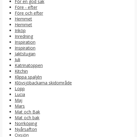
För en god sak
Före - efter
Före och efter
Hemmet
Hemmet
Inköp
Inredning
Inspiration
Inspiration
Jaktstugan
Juli
Katrinatoppen
Kitchin
Klippa spaljén
Klövsjöbackarna skidområde
Lopp
Lucia
Maj
Mars
Mat och Bak
Mat och bak
Norrköping
Nyårsafton
Oxsjön