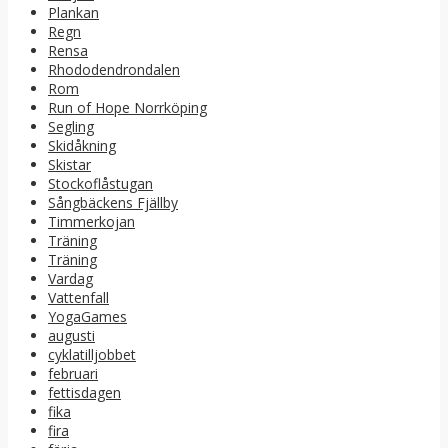
Plankan
Regn
Rensa
Rhododendrondalen
Rom
Run of Hope Norrköping
Segling
Skidåkning
Skistar
Stockoflåstugan
Sångbäckens Fjällby
Timmerkojan
Träning
Träning
Vardag
Vattenfall
YogaGames
augusti
cyklatilljobbet
februari
fettisdagen
fika
fira