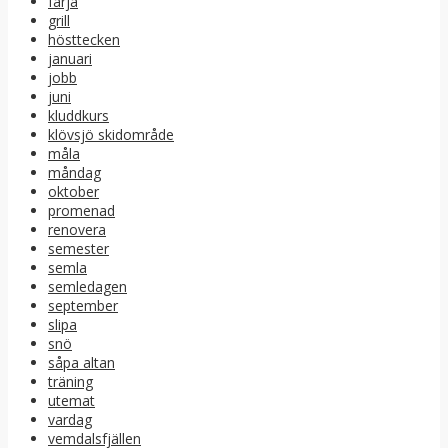
färja
grill
hösttecken
januari
jobb
juni
kluddkurs
klövsjö skidområde
måla
måndag
oktober
promenad
renovera
semester
semla
semledagen
september
slipa
snö
såpa altan
träning
utemat
vardag
vemdalsfjällen