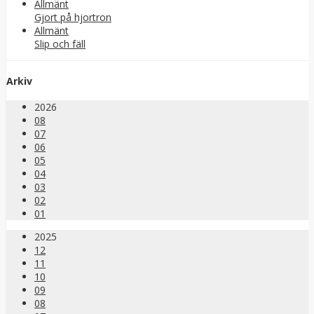
Allmänt
Gjort på hjortron
Allmänt
Slip och fäll
Arkiv
2026
08
07
06
05
04
03
02
01
2025
12
11
10
09
08