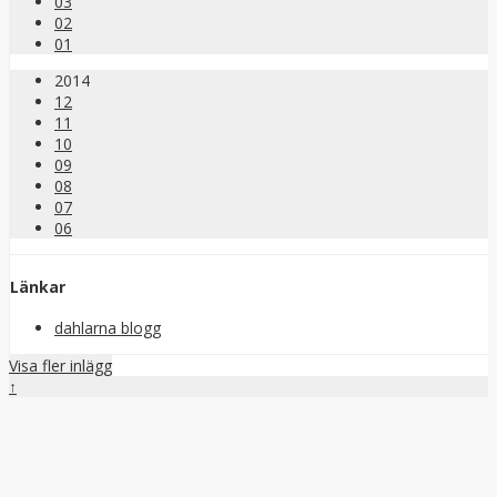
03
02
01
2014
12
11
10
09
08
07
06
Länkar
dahlarna blogg
Visa fler inlägg
↑