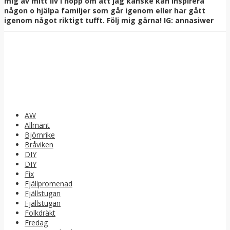
mig av mitt liv i hopp om att jag kanske kan inspirera
någon o hjälpa familjer som går igenom eller har gått
igenom något riktigt tufft. Följ mig gärna! IG: annasiwer
AW
Allmänt
Björnrike
Bråviken
DIY
DIY
Fix
Fjällpromenad
Fjällstugan
Fjällstugan
Folkdräkt
Fredag