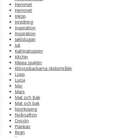
Hemmet
Hemmet
Inköp
Inredning
Inspiration
Inspiration
Jaktstugan
Juli
Katrinatoppen
Kitchin
Klippa spaljén
Klövsjöbackarna skidområde
Lopp
Lucia
Maj
Mars
Mat och Bak
Mat och bak
Norrköping
Nyårsafton
Oxsjön
Plankan
Regn