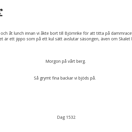
r
och åt lunch innan vi åkte bort till Björnrike för att titta på dammr
är ett jippo som på ett kul sätt avslutar säsongen, även om Skalet h
Morgon på vårt berg.
Så grymt fina backar vi bjöds på.
Dag 1532