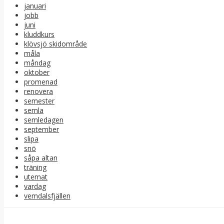
januari
jobb
juni
kluddkurs
klövsjö skidområde
måla
måndag
oktober
promenad
renovera
semester
semla
semledagen
september
slipa
snö
såpa altan
träning
utemat
vardag
vemdalsfjällen