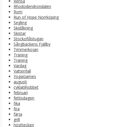
Rensa
Rhododendrondalen
Rom
Run of Hope Norrköping
Segling
Skidåkning
Skistar
Stockoflåstugan
Sångbäckens Fjällby
Timmerkojan
Träning
Träning
Vardag
Vattenfall
YogaGames
augusti
cyklatilljobbet
februari
fettisdagen
fika
fira
färja
grill
hösttecken