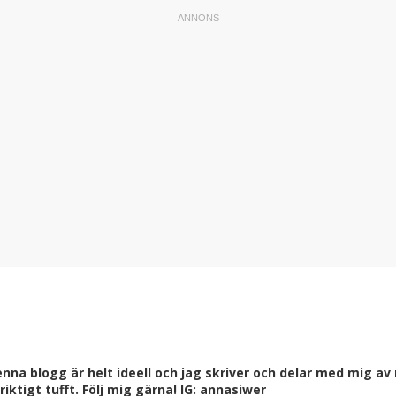
a blogg är helt ideell och jag skriver och delar med mig av m
ktigt tufft. Följ mig gärna! IG: annasiwer