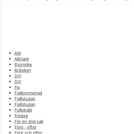
AW
Allmänt
Björnrike
Bråviken
DIY
DIY
Fix
Fjällpromenad
Fjällstugan
Fjällstugan
Folkdräkt
Fredag
För en god sak
Före - efter
Före och efter