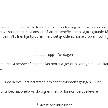
 Styrelsemötet i Lund skulle fortsätta med föreläsning och diskussion o
verige saknar detta. Vi önskar så att en seneffektsmottagning kunde 
ancern. Allt från hjärtproblem, fertilitetsproblem, hörselproblem och h
Laddade upp inför dagen.
nen som vi belyser såhär emellan mötena ger otroligt mycket. Lära kän
t.
Cecilia och Lars berättade om seneffektsmottagningen i Lund.
aivt...? Det nationella vårdprogrammet för barncanceröverlevare.
Så viktigt och intressant.