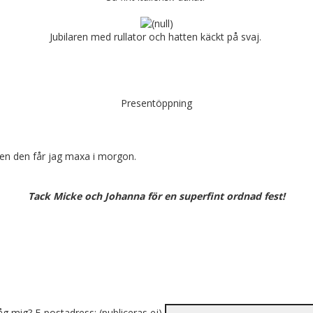
Jubilaren med rullator och hatten käckt på svaj.
Presentöppning
men den får jag maxa i morgon.
Tack Micke och Johanna för en superfint ordnad fest!
åg mig?
E-postadress: (publiceras ej)