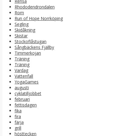
Rensa
Rhododendrondalen
Rom
Run of Hope Norrköping
Segling
Skidåkning
Skistar
Stockoflåstugan
Sångbäckens Fjällby
Timmerkojan
Träning
Träning
Vardag
Vattenfall
YogaGames
augusti
cyklatilljobbet
februari
fettisdagen
fika
fira
färja
grill
hösttecken