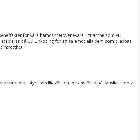
m seneffekter för våra barncanceröverlevare. Ett ämne som vi i
få etableras på US Linköping för att ta emot alla dem som drabbas
järntrötthet.
na varandra i styrelsen likaväl som de anställda på kansliet som vi