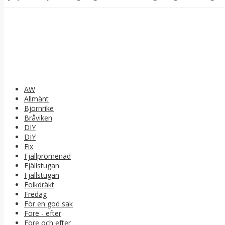
AW
Allmänt
Björnrike
Bråviken
DIY
DIY
Fix
Fjällpromenad
Fjällstugan
Fjällstugan
Folkdräkt
Fredag
För en god sak
Före - efter
Före och efter