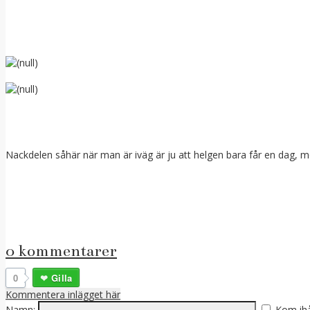
Nackdelen såhär när man är iväg är ju att helgen bara får en dag, 
0 kommentarer
0
Gilla
Kommentera inlägget här
Namn:
Kom ih