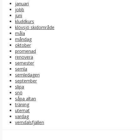
januari
jobb
juni
kluddkurs
klövsjö skidområde
måla
måndag
oktober
promenad
renovera
semester
semla
semledagen
september
slipa
snö
såpa altan
träning
utemat
vardag
vemdalsfjällen