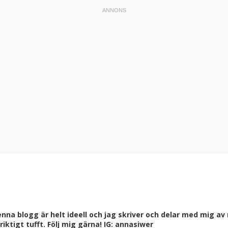
a blogg är helt ideell och jag skriver och delar med mig av m
ktigt tufft. Följ mig gärna! IG: annasiwer