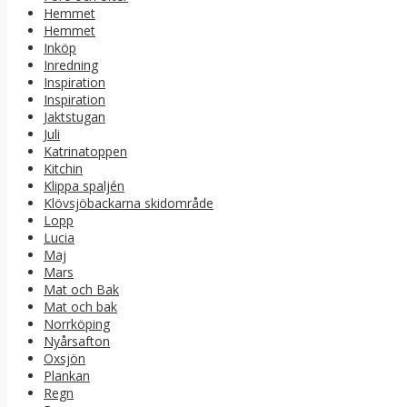
Hemmet
Hemmet
Inköp
Inredning
Inspiration
Inspiration
Jaktstugan
Juli
Katrinatoppen
Kitchin
Klippa spaljén
Klövsjöbackarna skidområde
Lopp
Lucia
Maj
Mars
Mat och Bak
Mat och bak
Norrköping
Nyårsafton
Oxsjön
Plankan
Regn