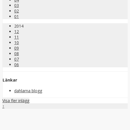
03
02
01
2014
12
11
10
09
08
07
06
Länkar
dahlarna blogg
Visa fler inlägg
↑