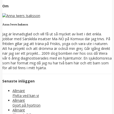
Om
Anna Iwers Isaksson
Jag är levnadsglad och vill få ut så mycket av livet i det enkla.
Jobbar med Särskilda insatser Ma-NO på Komvux där jag trivs. På
fritiden gillar jag att träna på Friskis, yoga och vara ute i naturen.
Att ha projekt och att drömma är också min grej. Går igång direkt
när jag ser ett projekt... 2009 slog bomben ner hos oss då Wera
vår 6 åring diagnostiserades med en hjärntumör. En sjukdomsresa
som har format mig då jag nu har två barn här och ett barn som
för all tid finns i mitt hjärta.
Senaste inläggen
Allmänt
Flytta ved kan vi
Allmänt
Gjort på hjortron
Allmänt