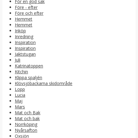
För en god sak
Före - efter
Före och efter
Hemmet
Hemmet
Inköp
Inredning
Inspiration
Inspiration
Jaktstugan
Juli
Katrinatoppen
Kitchin
Klippa spaljén
Klövsjöbackarna skidområde
Lopp
Lucia
Maj
Mars
Mat och Bak
Mat och bak
Norrköping
Nyårsafton
Oxsjön