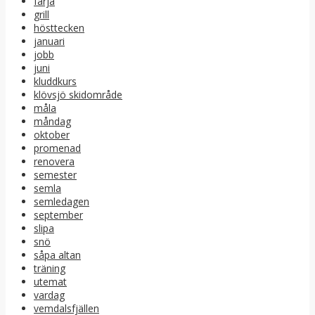
färja
grill
hösttecken
januari
jobb
juni
kluddkurs
klövsjö skidområde
måla
måndag
oktober
promenad
renovera
semester
semla
semledagen
september
slipa
snö
såpa altan
träning
utemat
vardag
vemdalsfjällen