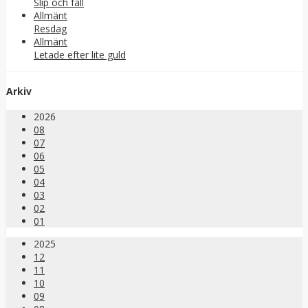
Slip och fäll
Allmänt
Resdag
Allmänt
Letade efter lite guld
Arkiv
2026
08
07
06
05
04
03
02
01
2025
12
11
10
09