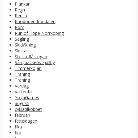
Plankan
Regn
Rensa
Rhododendrondalen
Rom
Run of Hope Norrköping
Segling
Skidåkning
Skistar
Stockoflåstugan
Sångbäckens Fjällby
Timmerkojan
Träning
Träning
Vardag
Vattenfall
YogaGames
augusti
cyklatilljobbet
februari
fettisdagen
fika
fira