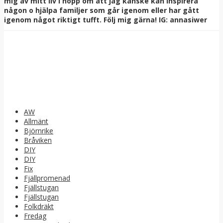
mig av mitt liv i hopp om att jag kanske kan inspirera
någon o hjälpa familjer som går igenom eller har gått
igenom något riktigt tufft. Följ mig gärna! IG: annasiwer
AW
Allmänt
Björnrike
Bråviken
DIY
DIY
Fix
Fjällpromenad
Fjällstugan
Fjällstugan
Folkdräkt
Fredag