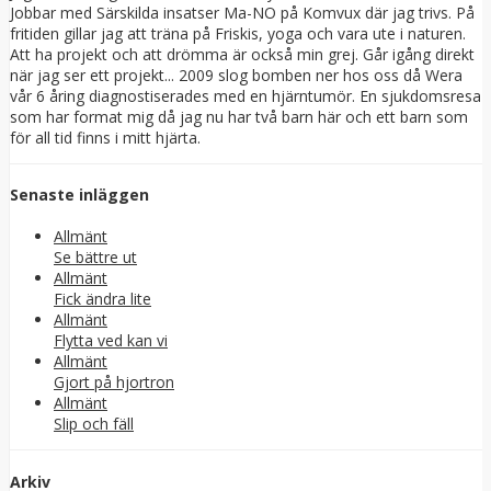
Jobbar med Särskilda insatser Ma-NO på Komvux där jag trivs. På
fritiden gillar jag att träna på Friskis, yoga och vara ute i naturen.
Att ha projekt och att drömma är också min grej. Går igång direkt
när jag ser ett projekt... 2009 slog bomben ner hos oss då Wera
vår 6 åring diagnostiserades med en hjärntumör. En sjukdomsresa
som har format mig då jag nu har två barn här och ett barn som
för all tid finns i mitt hjärta.
Senaste inläggen
Allmänt
Se bättre ut
Allmänt
Fick ändra lite
Allmänt
Flytta ved kan vi
Allmänt
Gjort på hjortron
Allmänt
Slip och fäll
Arkiv