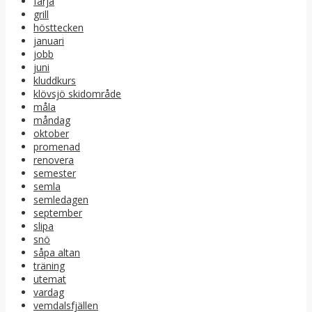
färja
grill
hösttecken
januari
jobb
juni
kluddkurs
klövsjö skidområde
måla
måndag
oktober
promenad
renovera
semester
semla
semledagen
september
slipa
snö
såpa altan
träning
utemat
vardag
vemdalsfjällen