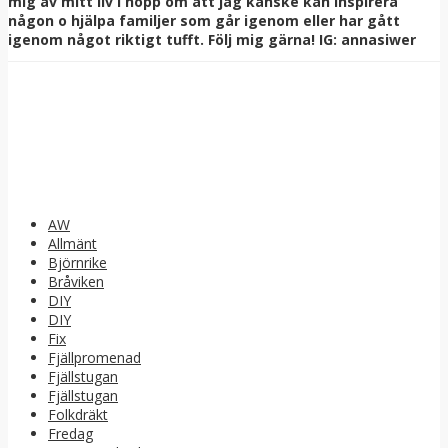
mig av mitt liv i hopp om att jag kanske kan inspirera
någon o hjälpa familjer som går igenom eller har gått
igenom något riktigt tufft. Följ mig gärna! IG: annasiwer
AW
Allmänt
Björnrike
Bråviken
DIY
DIY
Fix
Fjällpromenad
Fjällstugan
Fjällstugan
Folkdräkt
Fredag