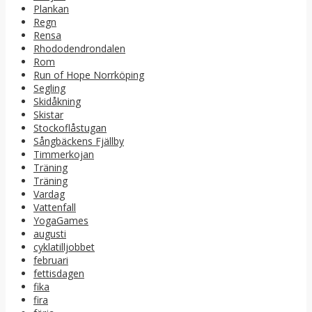
Plankan
Regn
Rensa
Rhododendrondalen
Rom
Run of Hope Norrköping
Segling
Skidåkning
Skistar
Stockoflåstugan
Sångbäckens Fjällby
Timmerkojan
Träning
Träning
Vardag
Vattenfall
YogaGames
augusti
cyklatilljobbet
februari
fettisdagen
fika
fira