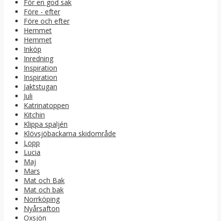
För en god sak
Före - efter
Före och efter
Hemmet
Hemmet
Inköp
Inredning
Inspiration
Inspiration
Jaktstugan
Juli
Katrinatoppen
Kitchin
Klippa spaljén
Klövsjöbackarna skidområde
Lopp
Lucia
Maj
Mars
Mat och Bak
Mat och bak
Norrköping
Nyårsafton
Oxsjön