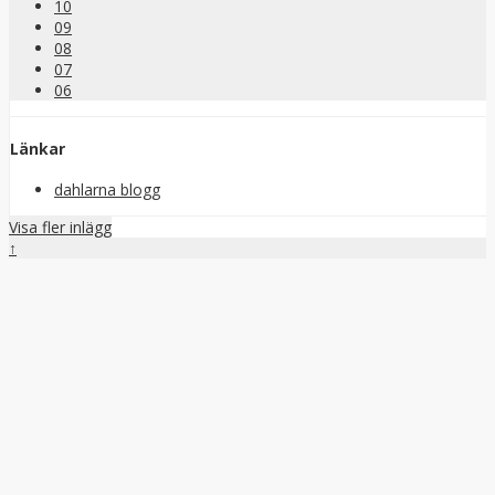
10
09
08
07
06
Länkar
dahlarna blogg
Visa fler inlägg
↑