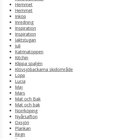
Hemmet
Hemmet
Inköp
Inredning
Inspiration
Inspiration
Jaktstugan
Juli
Katrinatoppen
Kitchin
Klippa spaljén
Klövsjöbackarna skidområde
Lopp
Lucia
Maj
Mars
Mat och Bak
Mat och bak
Norrköping
Nyårsafton
Oxsjön
Plankan
Regn