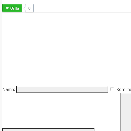
Gilla
0
Namn:
Kom ih