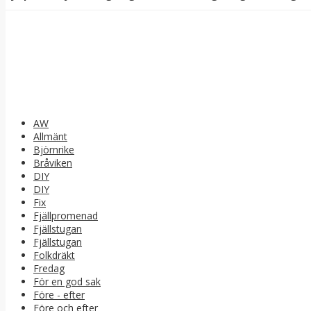
AW
Allmänt
Björnrike
Bråviken
DIY
DIY
Fix
Fjällpromenad
Fjällstugan
Fjällstugan
Folkdräkt
Fredag
För en god sak
Före - efter
Före och efter