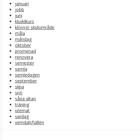
januari
jobb
juni
kluddkurs
klövsjö skidområde
måla
måndag
oktober
promenad
renovera
semester
semla
semledagen
september
slipa
snö
såpa altan
träning
utemat
vardag
vemdalsfjällen