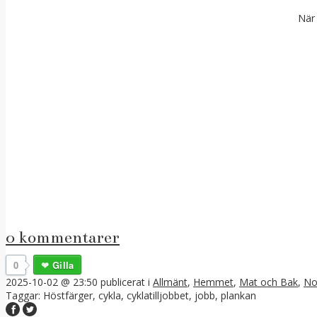
När 
0 kommentarer
0
Gilla
2025-10-02 @ 23:50
publicerat i
Allmänt
,
Hemmet
,
Mat och Bak
,
No
Taggar:
Höstfärger
,
cykla
,
cyklatilljobbet
,
jobb
,
plankan