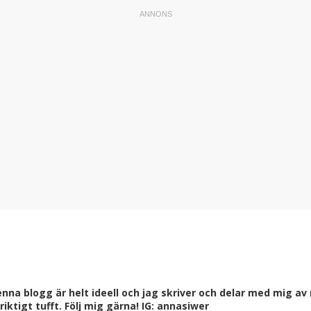
a blogg är helt ideell och jag skriver och delar med mig av m
ktigt tufft. Följ mig gärna! IG: annasiwer