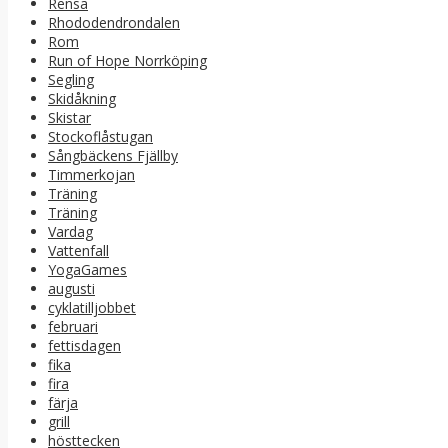
Rensa
Rhododendrondalen
Rom
Run of Hope Norrköping
Segling
Skidåkning
Skistar
Stockoflåstugan
Sångbäckens Fjällby
Timmerkojan
Träning
Träning
Vardag
Vattenfall
YogaGames
augusti
cyklatilljobbet
februari
fettisdagen
fika
fira
färja
grill
hösttecken