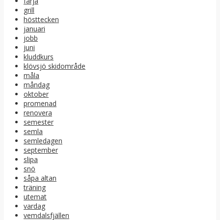
färja
grill
hösttecken
januari
jobb
juni
kluddkurs
klövsjö skidområde
måla
måndag
oktober
promenad
renovera
semester
semla
semledagen
september
slipa
snö
såpa altan
träning
utemat
vardag
vemdalsfjällen