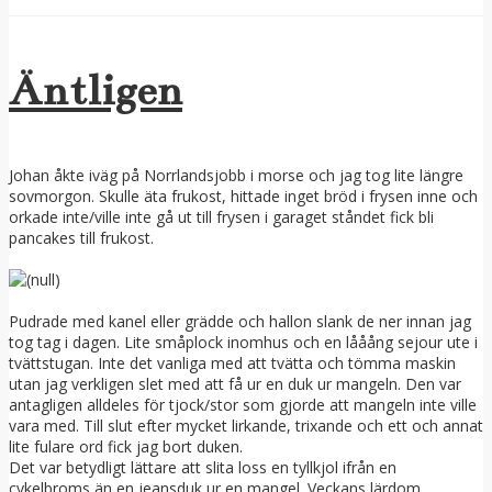
Äntligen
Johan åkte iväg på Norrlandsjobb i morse och jag tog lite längre
sovmorgon. Skulle äta frukost, hittade inget bröd i frysen inne och
orkade inte/ville inte gå ut till frysen i garaget ståndet fick bli
pancakes till frukost.
Pudrade med kanel eller grädde och hallon slank de ner innan jag
tog tag i dagen. Lite småplock inomhus och en lååång sejour ute i
tvättstugan. Inte det vanliga med att tvätta och tömma maskin
utan jag verkligen slet med att få ur en duk ur mangeln. Den var
antagligen alldeles för tjock/stor som gjorde att mangeln inte ville
vara med. Till slut efter mycket lirkande, trixande och ett och annat
lite fulare ord fick jag bort duken.
Det var betydligt lättare att slita loss en tyllkjol ifrån en
cykelbroms än en jeansduk ur en mangel. Veckans lärdom.