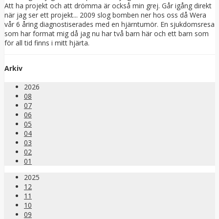
Att ha projekt och att drömma är också min grej. Går igång direkt
när jag ser ett projekt... 2009 slog bomben ner hos oss då Wera
vår 6 åring diagnostiserades med en hjärntumör. En sjukdomsresa
som har format mig då jag nu har två barn här och ett barn som
för all tid finns i mitt hjärta.
Arkiv
2026
08
07
06
05
04
03
02
01
2025
12
11
10
09