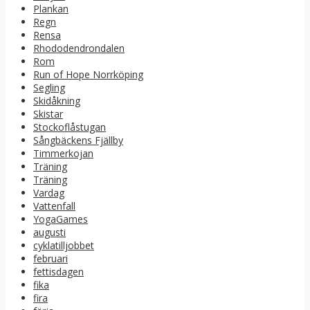
Plankan
Regn
Rensa
Rhododendrondalen
Rom
Run of Hope Norrköping
Segling
Skidåkning
Skistar
Stockoflåstugan
Sångbäckens Fjällby
Timmerkojan
Träning
Träning
Vardag
Vattenfall
YogaGames
augusti
cyklatilljobbet
februari
fettisdagen
fika
fira