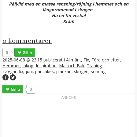
Påfylld med en massa rensning/röjning i hemmet och en
långpromenad i skogen.
Ha en fin vecka!
Kram
0 kommentarer
0
Gilla
2025-06-08 @ 23:15
publicerat i
Allmänt
,
Fix
,
Före och efter
,
Hemmet
,
Inköp
,
Inspiration
,
Mat och Bak
,
Träning
;
Taggar:
fix
,
juni
,
pancakes
,
plankan
,
skogen
,
söndag
Gilla
0