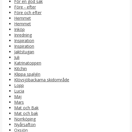
För en god sak
Före - efter
Före och efter
Hemmet
Hemmet
Inköp
Inredning
Inspiration
Inspiration
Jaktstugan
Juli
Katrinatoppen
Kitchin
Klippa spaljén
Klövsjöbackarna skidområde
Lopp
Lucia
Maj
Mars
Mat och Bak
Mat och bak
Norrköping
Nyårsafton
Oxsjön