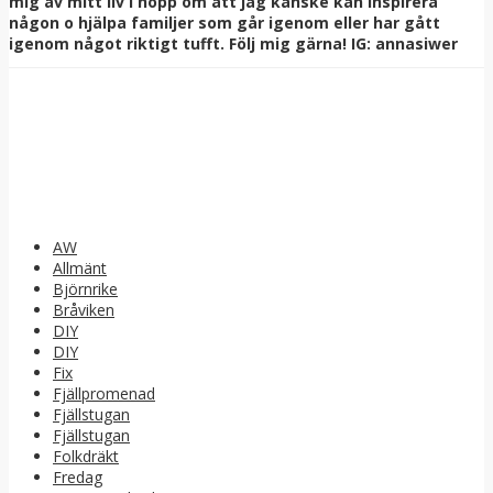
mig av mitt liv i hopp om att jag kanske kan inspirera
någon o hjälpa familjer som går igenom eller har gått
igenom något riktigt tufft. Följ mig gärna! IG: annasiwer
AW
Allmänt
Björnrike
Bråviken
DIY
DIY
Fix
Fjällpromenad
Fjällstugan
Fjällstugan
Folkdräkt
Fredag