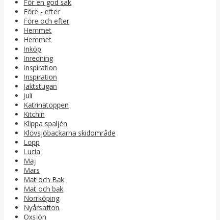
För en god sak
Före - efter
Före och efter
Hemmet
Hemmet
Inköp
Inredning
Inspiration
Inspiration
Jaktstugan
Juli
Katrinatoppen
Kitchin
Klippa spaljén
Klövsjöbackarna skidområde
Lopp
Lucia
Maj
Mars
Mat och Bak
Mat och bak
Norrköping
Nyårsafton
Oxsjön