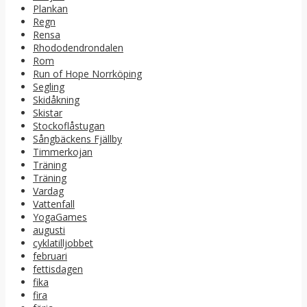
Plankan
Regn
Rensa
Rhododendrondalen
Rom
Run of Hope Norrköping
Segling
Skidåkning
Skistar
Stockoflåstugan
Sångbäckens Fjällby
Timmerkojan
Träning
Träning
Vardag
Vattenfall
YogaGames
augusti
cyklatilljobbet
februari
fettisdagen
fika
fira