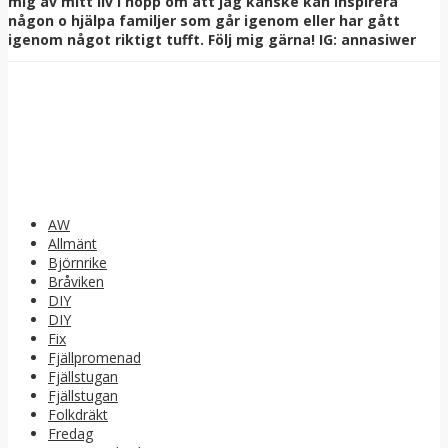
mig av mitt liv i hopp om att jag kanske kan inspirera
någon o hjälpa familjer som går igenom eller har gått
igenom något riktigt tufft. Följ mig gärna! IG: annasiwer
AW
Allmänt
Björnrike
Bråviken
DIY
DIY
Fix
Fjällpromenad
Fjällstugan
Fjällstugan
Folkdräkt
Fredag