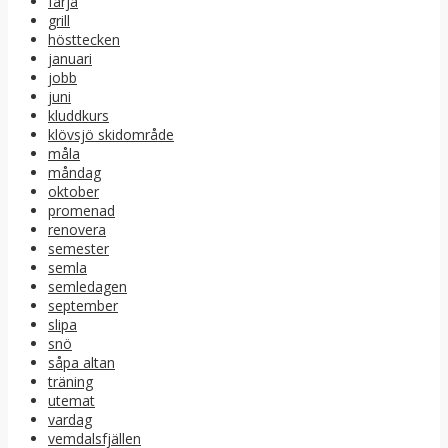
färja
grill
hösttecken
januari
jobb
juni
kluddkurs
klövsjö skidområde
måla
måndag
oktober
promenad
renovera
semester
semla
semledagen
september
slipa
snö
såpa altan
träning
utemat
vardag
vemdalsfjällen