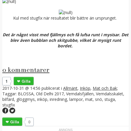
Kul med stugfix när resultatet blir bättre än ursprunget.
Det är något visst med fjällmys och få lufsa runt i mysisar. Det
blev även bubblan och skitgubbe, vilket är mysigt runt
bordet.
0 kommentarer
1
Gilla
2017-10-31 @ 14:56
publicerat i
Allmänt
,
Inköp
,
Mat och Bak
;
Taggar:
BLOSSA
,
Old Delhi 2017
,
Vemdalsfjällen
,
Vemdalsskalet
,
bilfärd
,
glöggmys
,
inköp
,
inredning
,
lampor
,
mat
,
snö
,
stuga
,
stugfix
Gilla
0