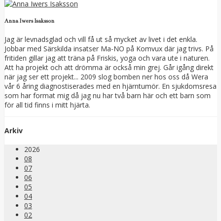
Anna Iwers Isaksson
Jag är levnadsglad och vill få ut så mycket av livet i det enkla.
Jobbar med Särskilda insatser Ma-NO på Komvux där jag trivs. På
fritiden gillar jag att träna på Friskis, yoga och vara ute i naturen.
Att ha projekt och att drömma är också min grej. Går igång direkt
när jag ser ett projekt... 2009 slog bomben ner hos oss då Wera
vår 6 åring diagnostiserades med en hjärntumör. En sjukdomsresa
som har format mig då jag nu har två barn här och ett barn som
för all tid finns i mitt hjärta.
Arkiv
2026
08
07
06
05
04
03
02