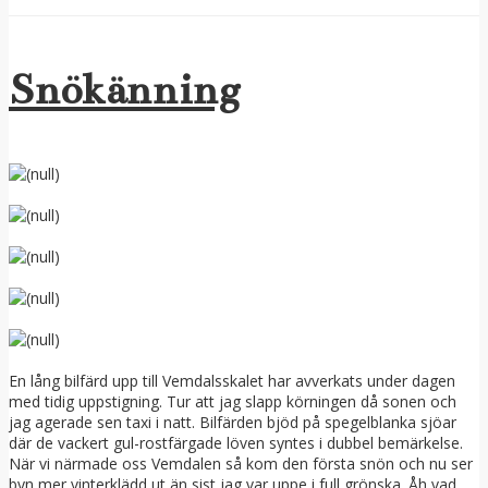
Snökänning
En lång bilfärd upp till Vemdalsskalet har avverkats under dagen
med tidig uppstigning. Tur att jag slapp körningen då sonen och
jag agerade sen taxi i natt. Bilfärden bjöd på spegelblanka sjöar
där de vackert gul-rostfärgade löven syntes i dubbel bemärkelse.
När vi närmade oss Vemdalen så kom den första snön och nu ser
byn mer vinterklädd ut än sist jag var uppe i full grönska. Åh vad