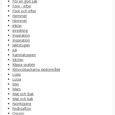
För en god sak
Före - efter
Före och efter
Hemmet
Hemmet
Inköp
Inredning
Inspiration
Inspiration
Jaktstugan
Juli
Katrinatoppen
Kitchin
Klippa spaljén
Klövsjöbackarna skidområde
Lopp
Lucia
Maj
Mars
Mat och Bak
Mat och bak
Norrköping
Nyårsafton
Oxsjön