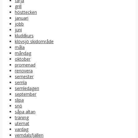
färja
grill
hösttecken
januari
jobb
juni
kluddkurs
klövsjö skidområde
måla
måndag
oktober
promenad
renovera
semester
semla
semledagen
september
slipa
snö
såpa altan
träning
utemat
vardag
vemdalsfjällen