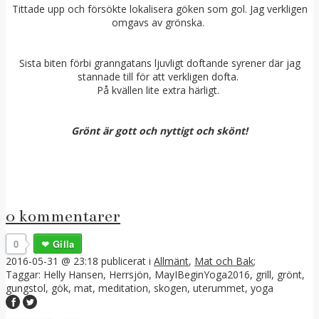
Tittade upp och försökte lokalisera göken som gol. Jag verkligen
omgavs av grönska.
Sista biten förbi granngatans ljuvligt doftande syrener där jag
stannade till för att verkligen dofta.
På kvällen lite extra härligt.
Grönt är gott och nyttigt och skönt!
0 kommentarer
0
Gilla
2016-05-31 @ 23:18
publicerat i
Allmänt
,
Mat och Bak
;
Taggar:
Helly Hansen
,
Herrsjön
,
MayIBeginYoga2016
,
grill
,
grönt
,
gungstol
,
gök
,
mat
,
meditation
,
skogen
,
uterummet
,
yoga