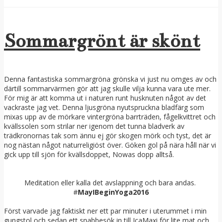
Sommargrönt är skönt
Denna fantastiska sommargröna grönska vi just nu omges av och
därtill sommarvärmen gör att jag skulle vilja kunna vara ute mer.
För mig är att komma ut i naturen runt husknuten något av det
vackraste jag vet. Denna ljusgröna nyutspruckna bladfärg som
mixas upp av de mörkare vintergröna barrträden, fågelkvittret och
kvällssolen som strilar ner igenom det tunna bladverk av
trädkronornas tak som ännu ej gör skogen mörk och tyst, det är
nog nästan något naturreligiöst över. Göken gol på nära håll när vi
gick upp till sjön för kvällsdoppet, Nowas dopp alltså.
Meditation eller kalla det avslappning och bara andas.
#
MayIBeginYoga2016
Först varvade jag faktiskt ner ett par minuter i uterummet i min
gungstol och sedan ett snabbesök in till IcaMaxi för lite mat och