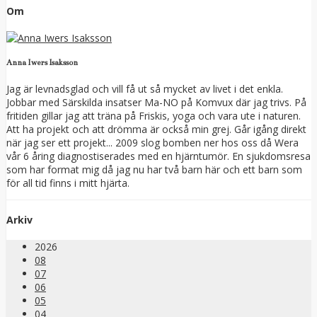
Om
Anna Iwers Isaksson
Jag är levnadsglad och vill få ut så mycket av livet i det enkla.
Jobbar med Särskilda insatser Ma-NO på Komvux där jag trivs. På
fritiden gillar jag att träna på Friskis, yoga och vara ute i naturen.
Att ha projekt och att drömma är också min grej. Går igång direkt
när jag ser ett projekt... 2009 slog bomben ner hos oss då Wera
vår 6 åring diagnostiserades med en hjärntumör. En sjukdomsresa
som har format mig då jag nu har två barn här och ett barn som
för all tid finns i mitt hjärta.
Arkiv
2026
08
07
06
05
04