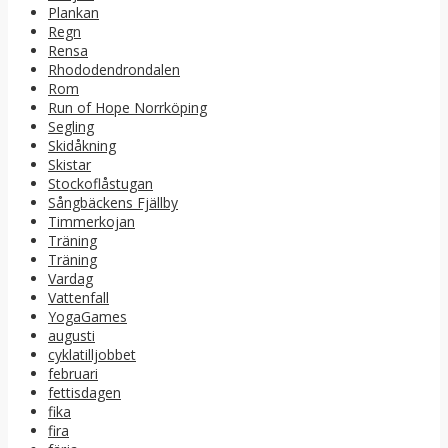
Plankan
Regn
Rensa
Rhododendrondalen
Rom
Run of Hope Norrköping
Segling
Skidåkning
Skistar
Stockoflåstugan
Sångbäckens Fjällby
Timmerkojan
Träning
Träning
Vardag
Vattenfall
YogaGames
augusti
cyklatilljobbet
februari
fettisdagen
fika
fira