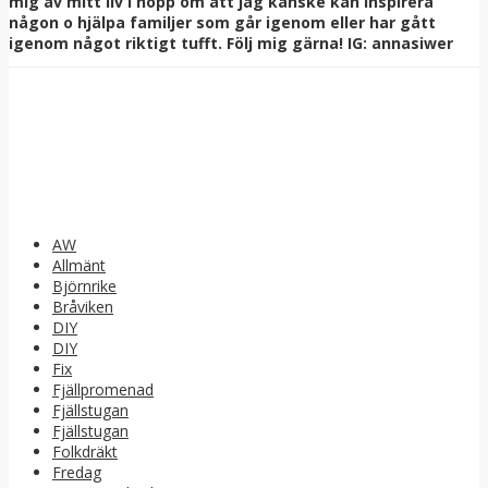
mig av mitt liv i hopp om att jag kanske kan inspirera
någon o hjälpa familjer som går igenom eller har gått
igenom något riktigt tufft. Följ mig gärna! IG: annasiwer
AW
Allmänt
Björnrike
Bråviken
DIY
DIY
Fix
Fjällpromenad
Fjällstugan
Fjällstugan
Folkdräkt
Fredag