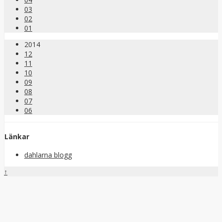
03
02
01
2014
12
11
10
09
08
07
06
Länkar
dahlarna blogg
↑