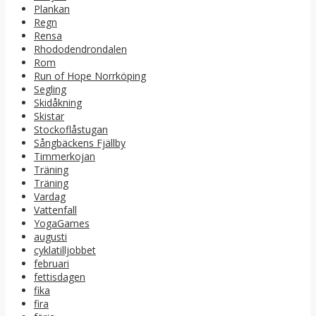
Plankan
Regn
Rensa
Rhododendrondalen
Rom
Run of Hope Norrköping
Segling
Skidåkning
Skistar
Stockoflåstugan
Sångbäckens Fjällby
Timmerkojan
Träning
Träning
Vardag
Vattenfall
YogaGames
augusti
cyklatilljobbet
februari
fettisdagen
fika
fira