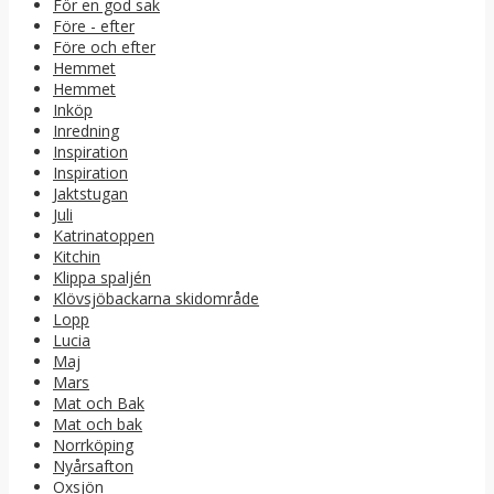
För en god sak
Före - efter
Före och efter
Hemmet
Hemmet
Inköp
Inredning
Inspiration
Inspiration
Jaktstugan
Juli
Katrinatoppen
Kitchin
Klippa spaljén
Klövsjöbackarna skidområde
Lopp
Lucia
Maj
Mars
Mat och Bak
Mat och bak
Norrköping
Nyårsafton
Oxsjön