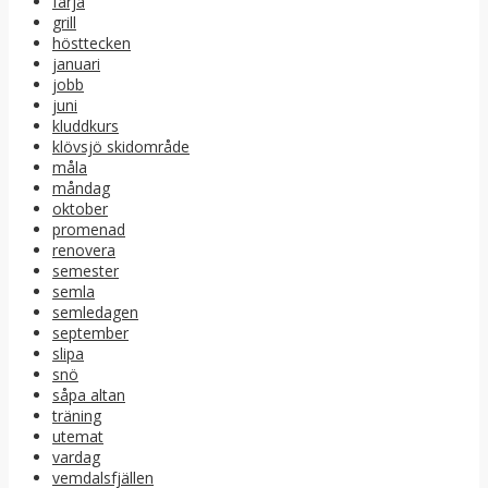
färja
grill
hösttecken
januari
jobb
juni
kluddkurs
klövsjö skidområde
måla
måndag
oktober
promenad
renovera
semester
semla
semledagen
september
slipa
snö
såpa altan
träning
utemat
vardag
vemdalsfjällen