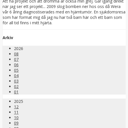
Att ha projekt och att drömma är också min grej. Går igång direkt
när jag ser ett projekt... 2009 slog bomben ner hos oss då Wera
vår 6 åring diagnostiserades med en hjärntumör. En sjukdomsresa
som har format mig då jag nu har två barn här och ett barn som
för all tid finns i mitt hjärta.
Arkiv
2026
08
07
06
05
04
03
02
01
2025
12
11
10
09