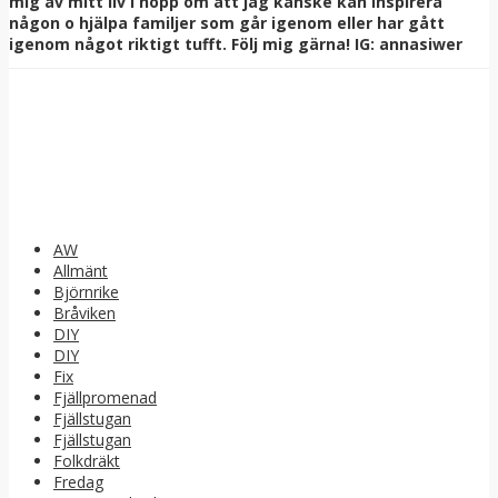
mig av mitt liv i hopp om att jag kanske kan inspirera
någon o hjälpa familjer som går igenom eller har gått
igenom något riktigt tufft. Följ mig gärna! IG: annasiwer
AW
Allmänt
Björnrike
Bråviken
DIY
DIY
Fix
Fjällpromenad
Fjällstugan
Fjällstugan
Folkdräkt
Fredag