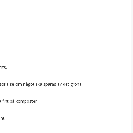
nits.
örsöka se om något ska sparas av det gröna.
ka fint på komposten.
önt.