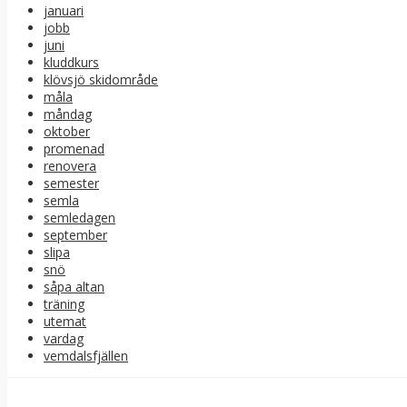
januari
jobb
juni
kluddkurs
klövsjö skidområde
måla
måndag
oktober
promenad
renovera
semester
semla
semledagen
september
slipa
snö
såpa altan
träning
utemat
vardag
vemdalsfjällen