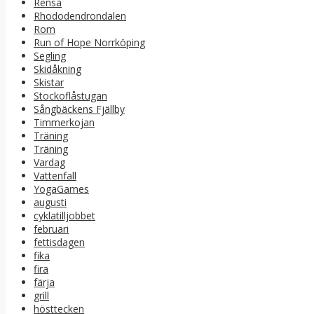
Rensa
Rhododendrondalen
Rom
Run of Hope Norrköping
Segling
Skidåkning
Skistar
Stockoflåstugan
Sångbäckens Fjällby
Timmerkojan
Träning
Träning
Vardag
Vattenfall
YogaGames
augusti
cyklatilljobbet
februari
fettisdagen
fika
fira
färja
grill
hösttecken