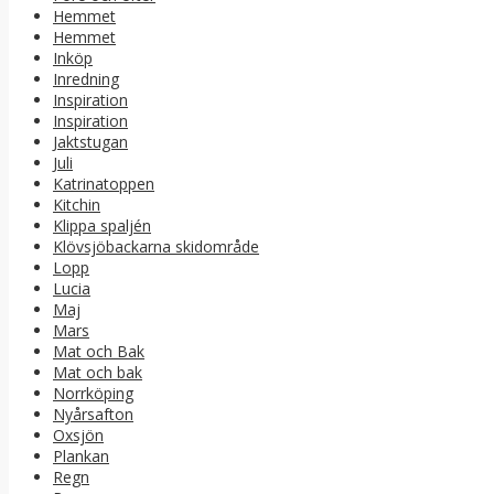
Hemmet
Hemmet
Inköp
Inredning
Inspiration
Inspiration
Jaktstugan
Juli
Katrinatoppen
Kitchin
Klippa spaljén
Klövsjöbackarna skidområde
Lopp
Lucia
Maj
Mars
Mat och Bak
Mat och bak
Norrköping
Nyårsafton
Oxsjön
Plankan
Regn