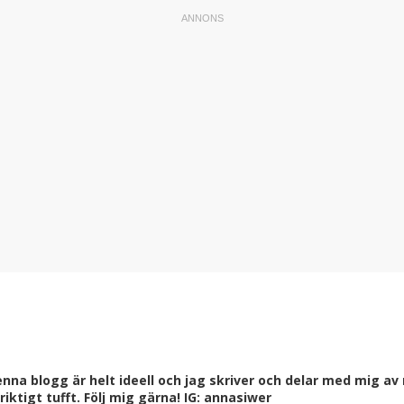
a blogg är helt ideell och jag skriver och delar med mig av m
ktigt tufft. Följ mig gärna! IG: annasiwer