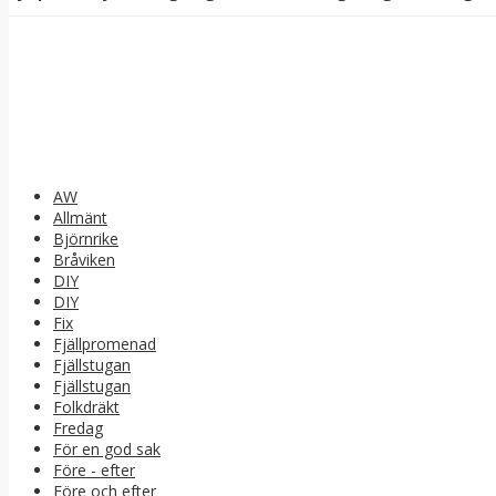
AW
Allmänt
Björnrike
Bråviken
DIY
DIY
Fix
Fjällpromenad
Fjällstugan
Fjällstugan
Folkdräkt
Fredag
För en god sak
Före - efter
Före och efter