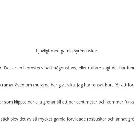
Ljuvligt med gamla syrénbuskar.
e:
Det är en blomsterrabatt någonstans, eller rättare sagt det har fun
s ramar även om murarna har givit vika. Jag har rensat bort för att f
som klippte ner alla grenar till ett par centimeter och kommer fun
säck blev det av så mycket gamla förvildade rosbuskar och annat gr