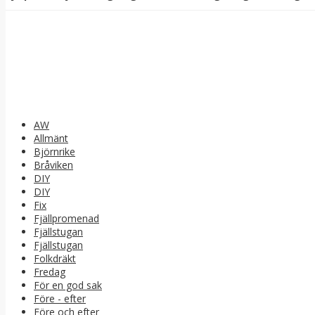
AW
Allmänt
Björnrike
Bråviken
DIY
DIY
Fix
Fjällpromenad
Fjällstugan
Fjällstugan
Folkdräkt
Fredag
För en god sak
Före - efter
Före och efter