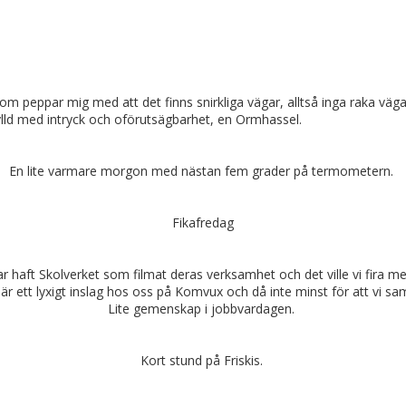
m peppar mig med att det finns snirkliga vägar, alltså inga raka vägar, 
fylld med intryck och oförutsägbarhet, en Ormhassel.
En lite varmare morgon med nästan fem grader på termometern.
Fikafredag
r haft Skolverket som filmat deras verksamhet och det ville vi fira med
 är ett lyxigt inslag hos oss på Komvux och då inte minst för att vi sa
Lite gemenskap i jobbvardagen.
Kort stund på Friskis.