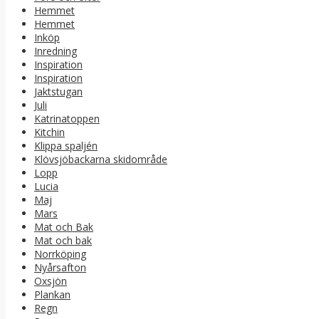
Hemmet
Hemmet
Inköp
Inredning
Inspiration
Inspiration
Jaktstugan
Juli
Katrinatoppen
Kitchin
Klippa spaljén
Klövsjöbackarna skidområde
Lopp
Lucia
Maj
Mars
Mat och Bak
Mat och bak
Norrköping
Nyårsafton
Oxsjön
Plankan
Regn