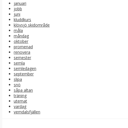
januari
jobb
juni
kluddkurs
klövsjö skidområde
måla
måndag
oktober
promenad
renovera
semester
semla
semledagen
september
slipa
snö
såpa altan
träning
utemat
vardag
vemdalsfjällen