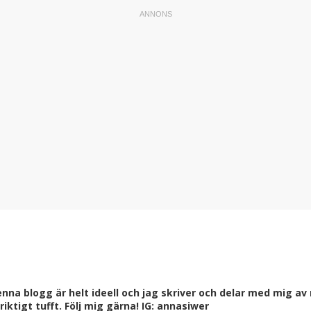
a blogg är helt ideell och jag skriver och delar med mig av m
ktigt tufft. Följ mig gärna! IG: annasiwer