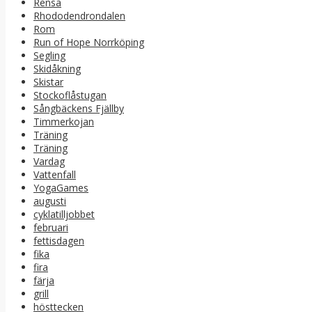
Rensa
Rhododendrondalen
Rom
Run of Hope Norrköping
Segling
Skidåkning
Skistar
Stockoflåstugan
Sångbäckens Fjällby
Timmerkojan
Träning
Träning
Vardag
Vattenfall
YogaGames
augusti
cyklatilljobbet
februari
fettisdagen
fika
fira
färja
grill
hösttecken