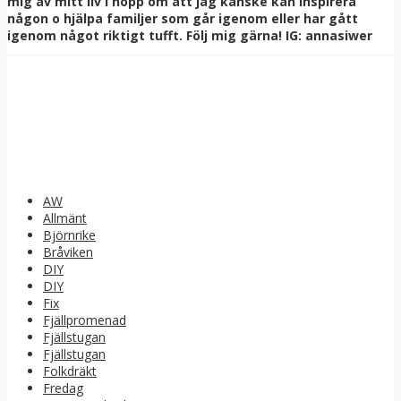
mig av mitt liv i hopp om att jag kanske kan inspirera
någon o hjälpa familjer som går igenom eller har gått
igenom något riktigt tufft. Följ mig gärna! IG: annasiwer
AW
Allmänt
Björnrike
Bråviken
DIY
DIY
Fix
Fjällpromenad
Fjällstugan
Fjällstugan
Folkdräkt
Fredag