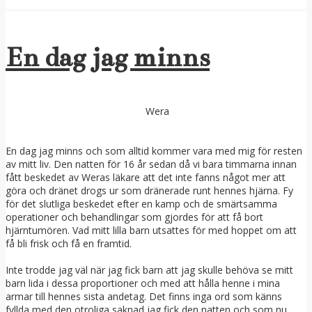
En dag jag minns
Wera
En dag jag minns och som alltid kommer vara med mig för resten
av mitt liv. Den natten för 16 år sedan då vi bara timmarna innan
fått beskedet av Weras läkare att det inte fanns något mer att
göra och dränet drogs ur som dränerade runt hennes hjärna. Fy
för det slutliga beskedet efter en kamp och de smärtsamma
operationer och behandlingar som gjordes för att få bort
hjärntumören. Vad mitt lilla barn utsattes för med hoppet om att
få bli frisk och få en framtid.
Inte trodde jag väl när jag fick barn att jag skulle behöva se mitt
barn lida i dessa proportioner och med att hålla henne i mina
armar till hennes sista andetag. Det finns inga ord som känns
fyllda med den otroliga saknad jag fick den natten och som nu