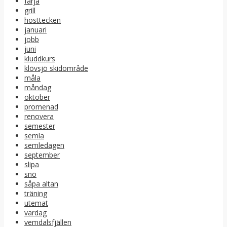
färja
grill
hösttecken
januari
jobb
juni
kluddkurs
klövsjö skidområde
måla
måndag
oktober
promenad
renovera
semester
semla
semledagen
september
slipa
snö
såpa altan
träning
utemat
vardag
vemdalsfjällen