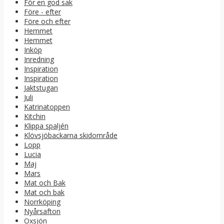
För en god sak
Före - efter
Före och efter
Hemmet
Hemmet
Inköp
Inredning
Inspiration
Inspiration
Jaktstugan
Juli
Katrinatoppen
Kitchin
Klippa spaljén
Klövsjöbackarna skidområde
Lopp
Lucia
Maj
Mars
Mat och Bak
Mat och bak
Norrköping
Nyårsafton
Oxsjön