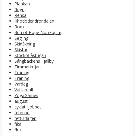
Plankan
Regn
Rensa
Rhododendrondalen
Rom
Run of Hope Norrköping
Segling
Skidåkning
Skistar
Stockoflåstugan
Sångbäckens Fjällby
Timmerkojan
Träning
Träning
Vardag
Vattenfall
YogaGames
augusti
cyklatilljobbet
februari
fettisdagen
fika
fira