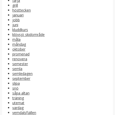
färja
grill
hösttecken
januari
jobb
juni
kluddkurs
klövsjö skidområde
måla
måndag
oktober
promenad
renovera
semester
semla
semledagen
september
slipa
snö
såpa altan
träning
utemat
vardag
vemdalsfjällen