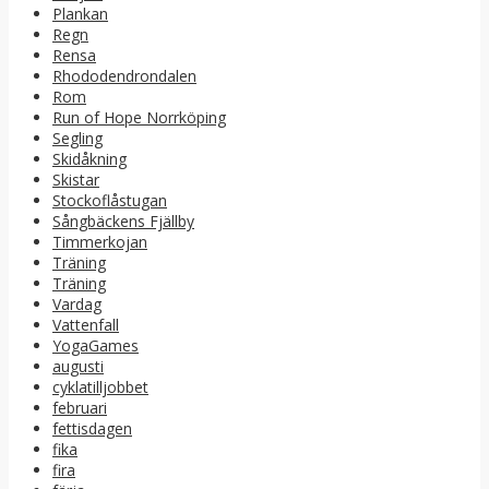
Plankan
Regn
Rensa
Rhododendrondalen
Rom
Run of Hope Norrköping
Segling
Skidåkning
Skistar
Stockoflåstugan
Sångbäckens Fjällby
Timmerkojan
Träning
Träning
Vardag
Vattenfall
YogaGames
augusti
cyklatilljobbet
februari
fettisdagen
fika
fira