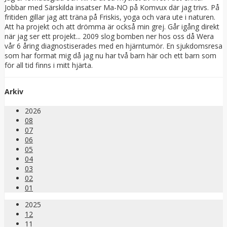
Jobbar med Särskilda insatser Ma-NO på Komvux där jag trivs. På
fritiden gillar jag att träna på Friskis, yoga och vara ute i naturen.
Att ha projekt och att drömma är också min grej. Går igång direkt
när jag ser ett projekt... 2009 slog bomben ner hos oss då Wera
vår 6 åring diagnostiserades med en hjärntumör. En sjukdomsresa
som har format mig då jag nu har två barn här och ett barn som
för all tid finns i mitt hjärta.
Arkiv
2026
08
07
06
05
04
03
02
01
2025
12
11