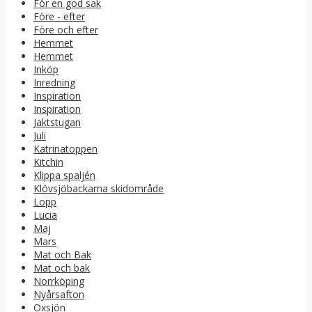
För en god sak
Före - efter
Före och efter
Hemmet
Hemmet
Inköp
Inredning
Inspiration
Inspiration
Jaktstugan
Juli
Katrinatoppen
Kitchin
Klippa spaljén
Klövsjöbackarna skidområde
Lopp
Lucia
Maj
Mars
Mat och Bak
Mat och bak
Norrköping
Nyårsafton
Oxsjön