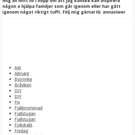
mig av mitt liv i hopp om att jag kanske kan inspirera
någon o hjälpa familjer som går igenom eller har gått
igenom något riktigt tufft. Följ mig gärna! IG: annasiwer
AW
Allmänt
Björnrike
Bråviken
DIY
DIY
Fix
Fjällpromenad
Fjällstugan
Fjällstugan
Folkdräkt
Fredag