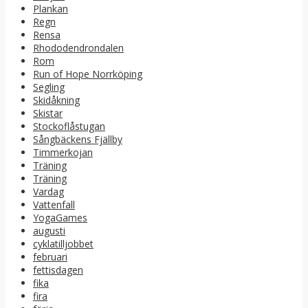
Plankan
Regn
Rensa
Rhododendrondalen
Rom
Run of Hope Norrköping
Segling
Skidåkning
Skistar
Stockoflåstugan
Sångbäckens Fjällby
Timmerkojan
Träning
Träning
Vardag
Vattenfall
YogaGames
augusti
cyklatilljobbet
februari
fettisdagen
fika
fira