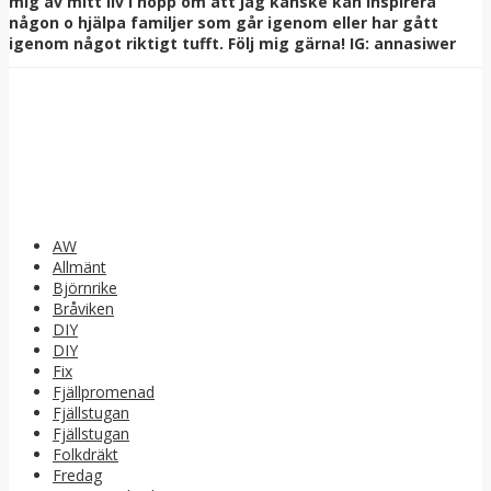
mig av mitt liv i hopp om att jag kanske kan inspirera
någon o hjälpa familjer som går igenom eller har gått
igenom något riktigt tufft. Följ mig gärna! IG: annasiwer
AW
Allmänt
Björnrike
Bråviken
DIY
DIY
Fix
Fjällpromenad
Fjällstugan
Fjällstugan
Folkdräkt
Fredag