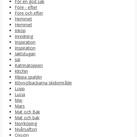
För en god sak
Före - efter
Före och efter
Hemmet
Hemmet
Inköp
Inredning
Inspiration
Inspiration
Jaktstugan
Juli
Katrinatoppen
Kitchin
Klippa spaljén
Klövsjöbackarna skidområde
Lopp
Lucia
Maj
Mars
Mat och Bak
Mat och bak
Norrköping
Nyårsafton
Oxsjön