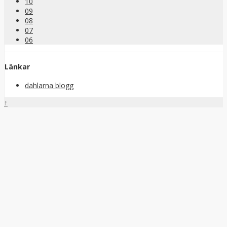
10
09
08
07
06
Länkar
dahlarna blogg
↑