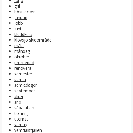
färja
grill
hösttecken
januari
jobb
juni
kluddkurs
klövsjö skidområde
måla
måndag
oktober
promenad
renovera
semester
semla
semledagen
september
slipa
snö
såpa altan
träning
utemat
vardag
vemdalsfjällen